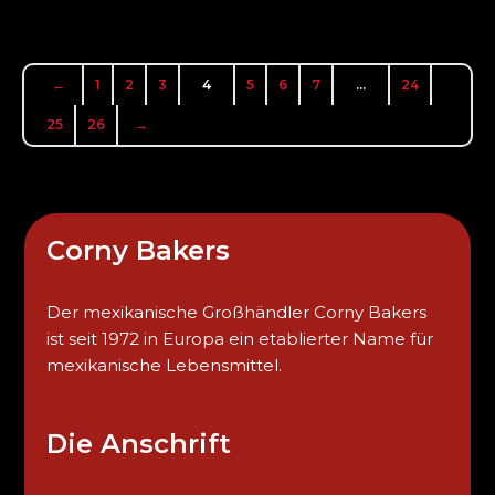
←
1
2
3
4
5
6
7
…
24
25
26
→
Corny Bakers
Der mexikanische Großhändler Corny Bakers
ist seit 1972 in Europa ein etablierter Name für
mexikanische Lebensmittel.
Die Anschrift