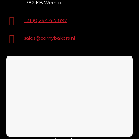
1382 KB Weesp
+31 (0)294 417 897
sales@cornybakers.nl