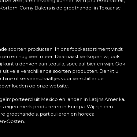
nze vele jaren ervaring kunnen wij u professionaliteit,
 Kortom, Corny Bakers is de groothandel in Texaanse
nde soorten producten. In ons food-assortiment vindt
ecerijen en nog veel meer. Daarnaast verkopen wij ook
j kunt u denken aan tequila, speciaal bier en wijn. Ook
e uit vele verschillende soorten producten. Denkt u
achine of serveerschaaltjes voor verschillende
downloaden op onze website.
eïmporteerd uit Mexico en landen in Latijns Amerika.
ns eigen merk produceren in Europa. Wij zijn een
e groothandels, particulieren en horeca
den-Oosten.