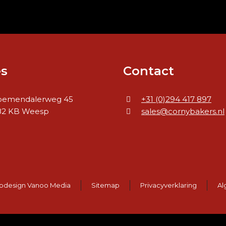
s
Contact
oemendalerweg 45
+31 (0)294 417 897
82 KB Weesp
sales@cornybakers.nl
design Vanoo Media
Sitemap
Privacyverklaring
Al