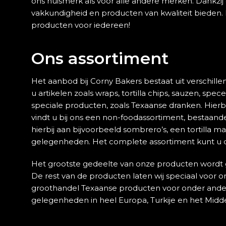
ons huismerk als voor alle andere merken. Dankzij o
vakkundigheid en producten van kwaliteit bieden.
producten voor iedereen!
Ons assortiment
Het aanbod bij Corny Bakers bestaat uit verschille
u artikelen zoals wraps, tortilla chips, sauzen, sp
speciale producten, zoals Texaanse dranken. Hierbi
vindt u bij ons een non-foodassortiment, bestaand
hierbij aan bijvoorbeeld sombrero’s, een tortilla m
gelegenheden. Het complete assortiment kunt u 
Het grootste gedeelte van onze producten wordt g
De rest van de producten laten wij speciaal voor o
groothandel Texaanse producten voor onder ander
gelegenheden in heel Europa, Turkije en het Mid