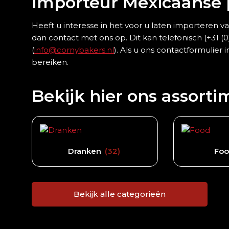
Importeur Mexicaanse
Heeft u interesse in het voor u laten importere
dan contact met ons op. Dit kan telefonisch (+31 (
(
info@cornybakers.nl
). Als u ons contactformulier i
bereiken.
Bekijk hier ons assorti
Dranken
(32)
Fo
Bekijk alle categorieën