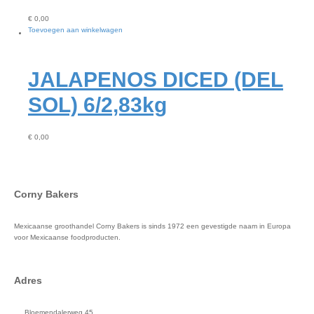
€
0,00
Toevoegen aan winkelwagen
JALAPENOS DICED (DEL
SOL) 6/2,83kg
€
0,00
Corny Bakers
Mexicaanse groothandel Corny Bakers is sinds 1972 een gevestigde naam in Europa
voor Mexicaanse foodproducten.
Adres
Bloemendalerweg 45