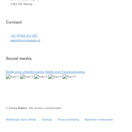
1382 KB Weesp
Contact
+31 (0)294 417 897
sales@cornybakers.nl
Social media
Bekijk onze LinkedIn-pagina
Bekijk onze Facebookpagina
©
Corny Bakers
. Alle rechten voorbehouden.
Webdesign Vanoo Media
Sitemap
Privacyverklaring
Algemene voorwaarden