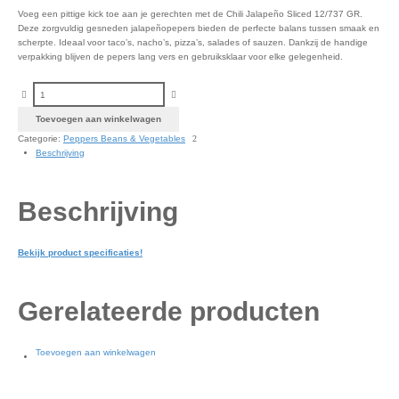
Voeg een pittige kick toe aan je gerechten met de Chili Jalapeño Sliced 12/737 GR.
Deze zorgvuldig gesneden jalapeñopepers bieden de perfecte balans tussen smaak en
scherpte. Ideaal voor taco’s, nacho’s, pizza’s, salades of sauzen. Dankzij de handige
verpakking blijven de pepers lang vers en gebruiksklaar voor elke gelegenheid.
Chili jalapeño sliced 12/737 GR aantal
Toevoegen aan winkelwagen
Categorie:
Peppers Beans & Vegetables
Beschrijving
Beschrijving
Bekijk product specificaties!
Gerelateerde producten
Toevoegen aan winkelwagen