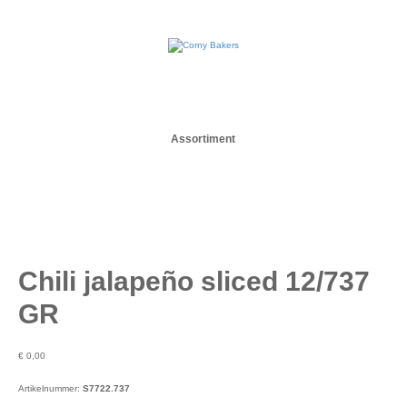
Assortiment
Chili jalapeño sliced 12/737
GR
€
0,00
Artikelnummer:
S7722.737