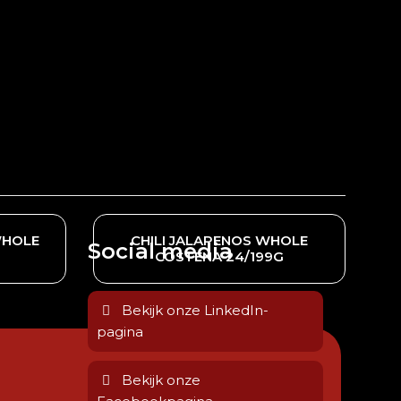
WHOLE
CHILI JALAPENOS WHOLE
Social media
COSTENA 24/199G
Bekijk onze LinkedIn-
pagina
Bekijk onze