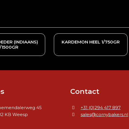
EDER (INDIAANS)
KARDEMON HEEL 1/750GR
1/1500GR
s
Contact
oemendalerweg 45
+31 (0)294 417 897
82 KB Weesp
sales@cornybakers.nl