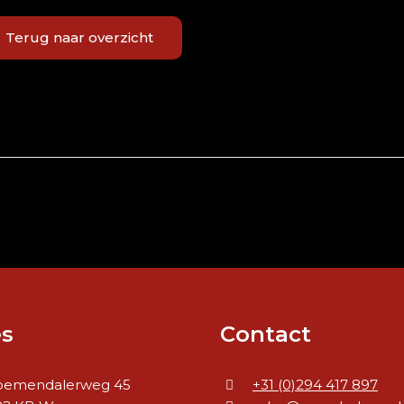
Terug naar overzicht
s
Contact
oemendalerweg 45
+31 (0)294 417 897