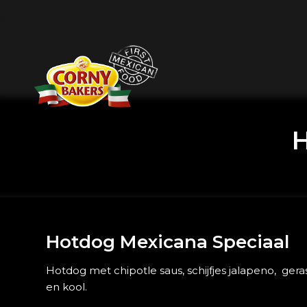
H
Hotdog Mexicana Speciaal
Hotdog met chipotle saus, schijfjes jalapeno, ger
en kool.