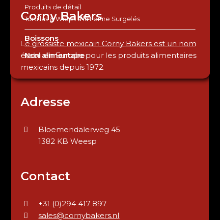
Produits de détail
Corny Bakers
Tortillas & Wraps à la Farine Surgelés
Boissons
Le grossiste mexicain Corny Bakers est un nom
Non alimentaire
établi en Europe pour les produits alimentaires
mexicains depuis 1972.
Adresse
Bloemendalerweg 45
1382 KB Weesp
Contact
+31 (0)294 417 897
sales@cornybakers.nl