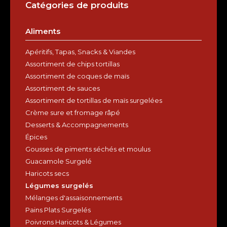
Catégories de produits
Aliments
Apéritifs, Tapas, Snacks & Viandes
Assortiment de chips tortillas
Assortiment de coques de maïs
Assortiment de sauces
Assortiment de tortillas de maïs surgelées
Crème sure et fromage râpé
Desserts & Accompagnements
Épices
Gousses de piments séchés et moulus
FROZEN CORN ON
MAISKOLVEN 1/2 (7
THE COB (15CM) CB
CM)BEVROREN CB
Guacamole Surgelé
24/2ST
8/1,5KG
Haricots secs
Légumes surgelés
Mélanges d'assaisonnements
Pains Plats Surgelés
Poivrons Haricots & Légumes