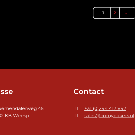
1
2
→
sse
Contact
oemendalerweg 45
+31 (0)294 417 897
82 KB Weesp
sales@cornybakers.nl