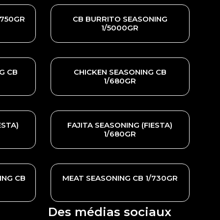
/750GR
CB BURRITO SEASONING
1/5000GR
G CB
CHICKEN SEASONING CB
1/680GR
ESTA)
FAJITA SEASONING (FIESTA)
1/680GR
ING CB
MEAT SEASONING CB 1/730GR
Des médias sociaux