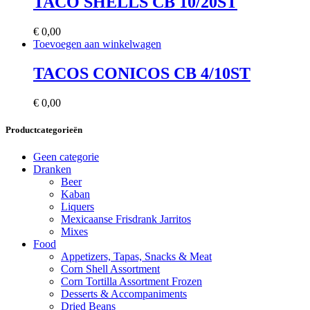
TACO SHELLS CB 10/20ST
€
0,00
Toevoegen aan winkelwagen
TACOS CONICOS CB 4/10ST
€
0,00
Productcategorieën
Geen categorie
Dranken
Beer
Kaban
Liquers
Mexicaanse Frisdrank Jarritos
Mixes
Food
Appetizers, Tapas, Snacks & Meat
Corn Shell Assortment
Corn Tortilla Assortment Frozen
Desserts & Accompaniments
Dried Beans