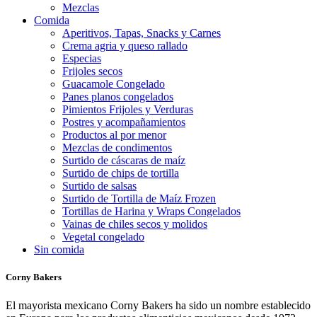
Mezclas
Comida
Aperitivos, Tapas, Snacks y Carnes
Crema agria y queso rallado
Especias
Frijoles secos
Guacamole Congelado
Panes planos congelados
Pimientos Frijoles y Verduras
Postres y acompañamientos
Productos al por menor
Mezclas de condimentos
Surtido de cáscaras de maíz
Surtido de chips de tortilla
Surtido de salsas
Surtido de Tortilla de Maíz Frozen
Tortillas de Harina y Wraps Congelados
Vainas de chiles secos y molidos
Vegetal congelado
Sin comida
Corny Bakers
El mayorista mexicano Corny Bakers ha sido un nombre establecido